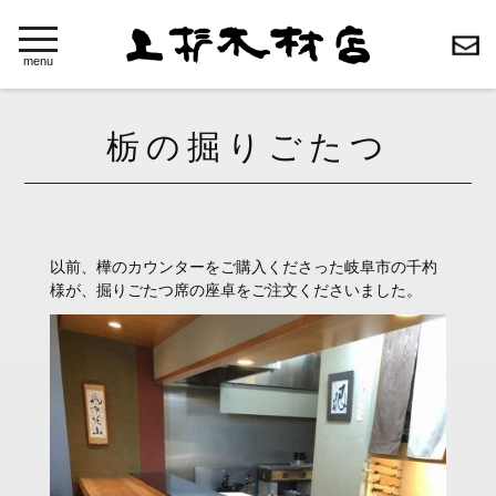
toggle
navigation
menu
栃の掘りごたつ
以前、樺のカウンターをご購入くださった岐阜市の千杓
様が、掘りごたつ席の座卓をご注文くださいました。