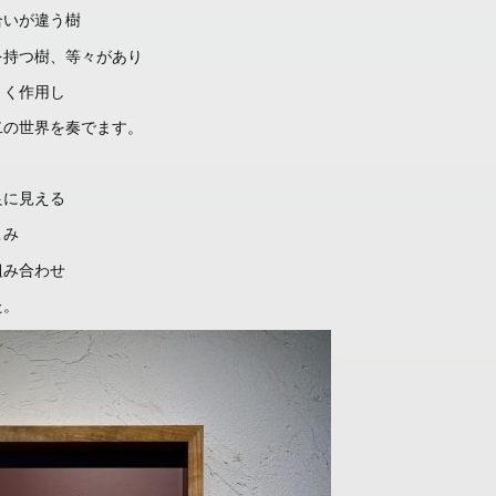
合いが違う樹
を持つ樹、等々があり
きく作用し
二の世界を奏でます。
良に見える
こみ
組み合わせ
た。