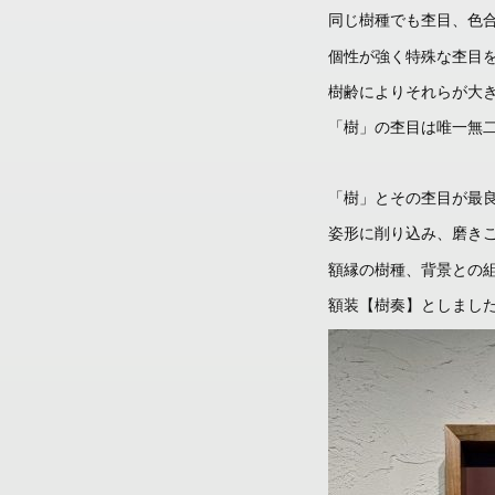
同じ樹種でも杢目、色
個性が強く特殊な杢目
樹齢によりそれらが大
「樹」の杢目は唯一無
「樹」とその杢目が最
姿形に削り込み、磨き
額縁の樹種、背景との
額装【樹奏】としまし