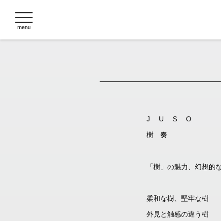
toggle
navigation
menu
J U S O
樹 奏
「樹」の魅力、幻想的
柔和な樹、堅牢な樹
外見と触感の違う樹