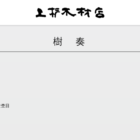
樹 奏
な杢目