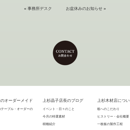
«
事務所デスク
お盆休みのお知らせ
»
板のオーダーメイド
上杉晶子店長のブログ
上杉木材店につい
のテーブル・オーダーの
イベント・日々のこと
栃へのこだわり
今月の特選素材
ヒストリー・会社概要
樹種紹介
一枚板の製作工程