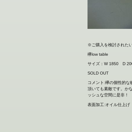
※ご購入を検討された
欅low table
サイズ：W 1850 D 20
SOLD OUT
コメント:欅の個性的
頂いても素敵です。か
ッシュな空間に是非！
表面加工:オイル仕上げ