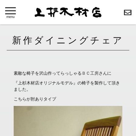
toggle
navigation
menu
新作ダイニングチェア
素敵な椅子を沢山作ってらっしゃる
ＢＣ工房
さんに
『上杉木材店オリジナルモデル』の椅子を製作して頂き
ました。
こちらが肘ありタイプ