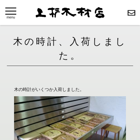
toggle
navigation
menu
木の時計、入荷しまし
た。
木の時計がいくつか入荷しました。