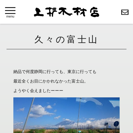
toggle
navigation
menu
久々の富士山
納品で何度静岡に行っても、東京に行っても
最近全くお目にかかれなかった富士山。
ようやく会えましたーーー