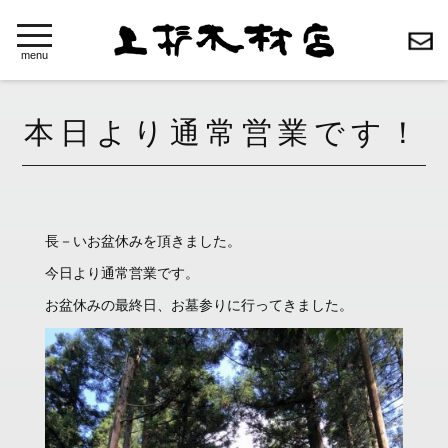
toggle
navigation
menu
本日より通常営業です！
長－いお盆休みを頂きました。
今日より通常営業です。
お盆休みの最終日、お墓参りに行ってきました。