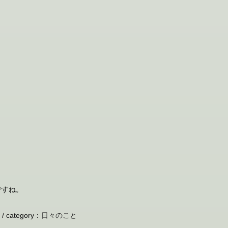
ですね。
 /
category
：
日々のこと