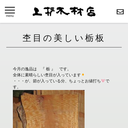
toggle
navigation
menu
杢目の美しい栃板
今月の逸品は 『 栃 』 です。
全体に素晴らしい杢目が入っています
・・・が、節が入っている分、ちょっとお値打ち
で
す。