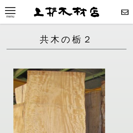
toggle
navigation
menu
共木の栃２