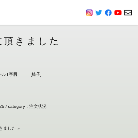
文頂きました
スチールT字脚 [椅子]
25 /
category
：
注文状況
きました
»