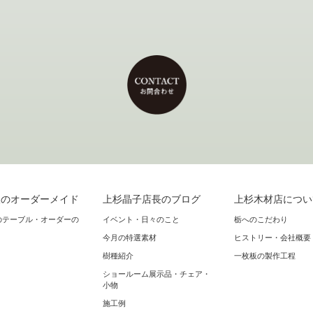
板のオーダーメイド
上杉晶子店長のブログ
上杉木材店につい
のテーブル・オーダーの
イベント・日々のこと
栃へのこだわり
今月の特選素材
ヒストリー・会社概要
樹種紹介
一枚板の製作工程
ショールーム展示品・チェア・
小物
施工例