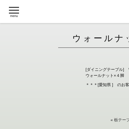
toggle
navigation
menu
ウォールナ
[ダイニングテーブル]
ウォールナット×４脚
＊＊＊[愛知県 ] の
«
栃テー