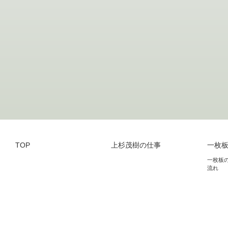
TOP
上杉茂樹の仕事
一枚
一枚板
流れ