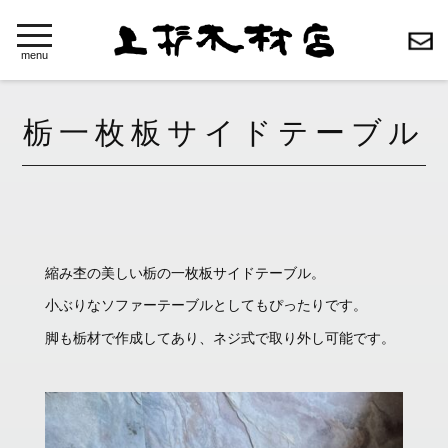
toggle
navigation
menu
栃一枚板サイドテーブル
縮み杢の美しい栃の一枚板サイドテーブル。
小ぶりなソファーテーブルとしてもぴったりです。
脚も栃材で作成してあり、ネジ式で取り外し可能です。