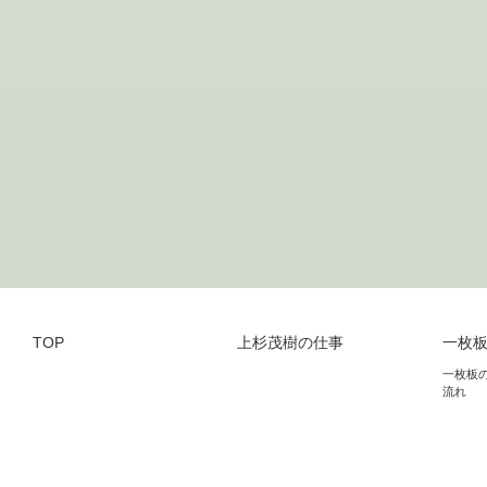
TOP
上杉茂樹の仕事
一枚
一枚板
流れ