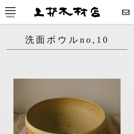
toggle
navigation
menu
洗面ボウルno,10