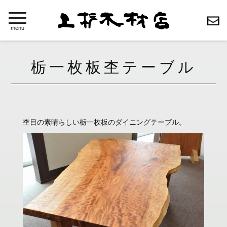
toggle
navigation
menu
栃一枚板杢テーブル
杢目の素晴らしい栃一枚板のダイニングテーブル。