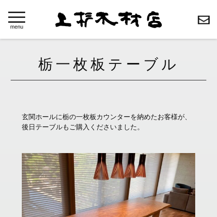
toggle
navigation
menu
栃一枚板テーブル
玄関ホールに栃の一枚板カウンターを納めたお客様が、
後日テーブルもご購入くださいました。