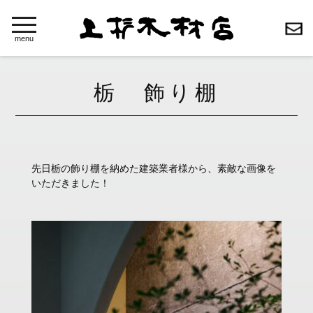
toggle
navigation
menu
栃 飾り棚
先日栃の飾り棚を納めた建築業者様から、素敵な画像を
いただきました！