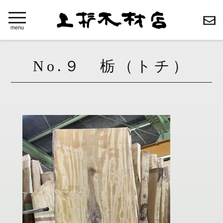
toggle
navigation
menu
No.９ 栃（トチ）