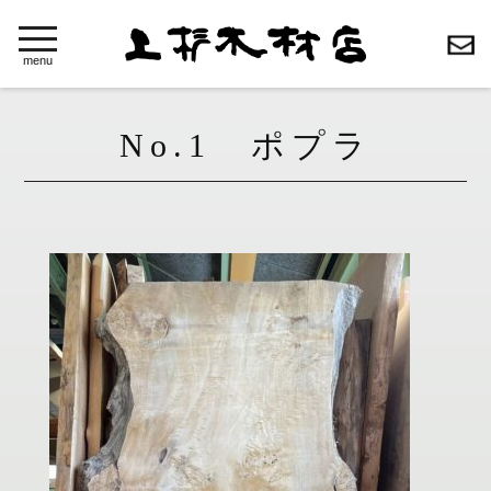
toggle
navigation
menu
No.1 ポプラ